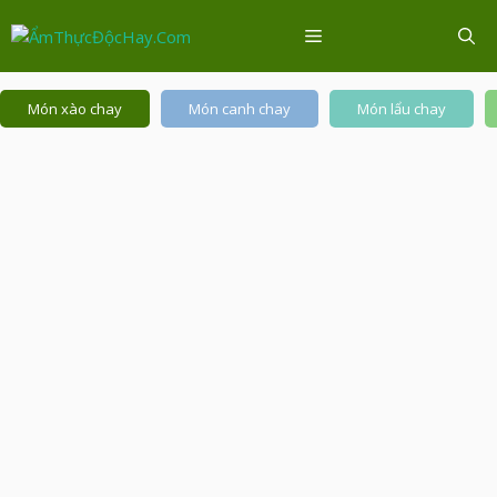
Chuyển
Menu
đến
nội
dung
Món xào chay
Món canh chay
Món lẩu chay