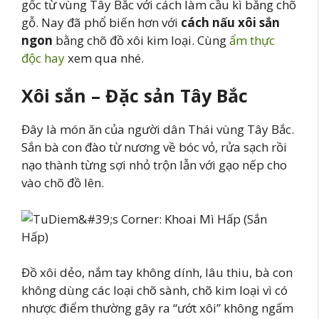
gốc từ vùng Tây Bắc với cách làm cầu kì bằng chõ
gỗ. Nay đã phổ biến hơn với
cách nấu xôi sắn
ngon
bằng chõ đồ xôi kim loại. Cùng
ẩm thực
độc hay
xem qua nhé.
Xôi sắn – Đặc sản Tây Bắc
Đây là món ăn của người dân Thái vùng Tây Bắc.
Sắn bà con đào từ nương về bóc vỏ, rửa sạch rồi
nạo thành từng sợi nhỏ trộn lẫn với gạo nếp cho
vào chõ đồ lên.
Đồ xôi dẻo, nắm tay không dính, lâu thiu, bà con
không dùng các loại chõ sành, chõ kim loại vì có
nhược điểm thường gây ra “ướt xôi” không ngấm