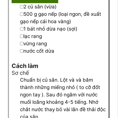
▢
2
củ
sắn
(vừa)
▢
500
g
gạo nếp
(loại ngon, đề xuất
gạo nếp cái hoa vàng)
▢
1
bát nhỏ
dừa nạo
(sợi)
▢
lạc rang
▢
vừng rang
▢
nước cốt dừa
Cách làm
Sơ chế
Chuẩn bị củ sắn. Lột và và băm
thành những miếng nhỏ ( to cỡ đốt
ngon tay ). Sau đó ngâm với nước
muối loãng khoảng 4-5 tiếng. Nhớ
chắt nước thay bỏ vài lân đề thải độc
của sắn.