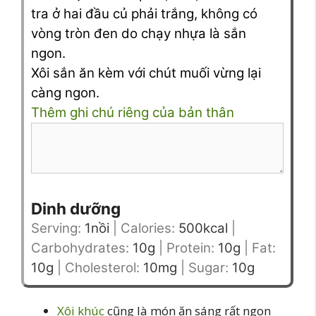
tra ở hai đầu củ phải trắng, không có
vòng tròn đen do chạy nhựa là sắn
ngon.
Xôi sắn ăn kèm với chút muối vừng lại
càng ngon.
Thêm ghi chú riêng của bản thân
Dinh dưỡng
Serving:
1
nồi
|
Calories:
500
kcal
|
Carbohydrates:
10
g
|
Protein:
10
g
|
Fat:
10
g
|
Cholesterol:
10
mg
|
Sugar:
10
g
Xôi khúc
cũng là món ăn sáng rất ngon