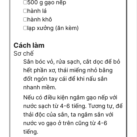
▢
500
g
gạo nếp
▢
hành lá
▢
hành khô
▢
lạp xưởng
(ăn kèm)
Cách làm
Sơ chế
Sắn bóc vỏ, rửa sạch, cắt dọc để bỏ
hết phần xơ, thái miếng nhỏ bằng
đốt ngón tay cái để khi nấu sắn
nhanh mềm.
Nếu có điều kiện ngâm gạo nếp với
nước sạch từ 4-6 tiếng. Tương tự, để
thải độc của sắn, ta ngâm sắn với
nước vo gạo ở trên cũng từ 4-6
tiếng.