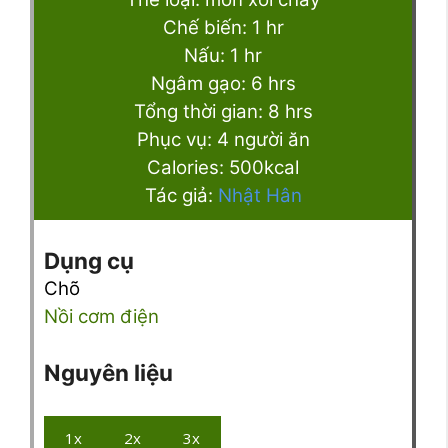
hour
Chế biến:
1
hr
hour
Nấu:
1
hr
hours
Ngâm gạo:
6
hrs
hours
Tổng thời gian:
8
hrs
Phục vụ:
4
người ăn
Calories:
500
kcal
Tác giả:
Nhật Hân
Dụng cụ
Chõ
Nồi cơm điện
Nguyên liệu
1x
2x
3x