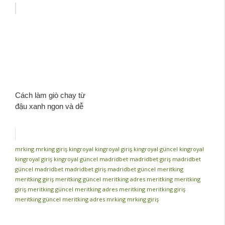
Cách làm giò chay từ
đậu xanh ngon và dễ
mrking
mrking giriş
kingroyal
kingroyal giriş
kingroyal güncel
kingroyal
kingroyal giriş
kingroyal güncel
madridbet
madridbet giriş
madridbet
güncel
madridbet
madridbet giriş
madridbet güncel
meritking
meritking giriş
meritking güncel
meritking adres
meritking
meritking
giriş
meritking güncel
meritking adres
meritking
meritking giriş
meritking güncel
meritking adres
mrking
mrking giriş