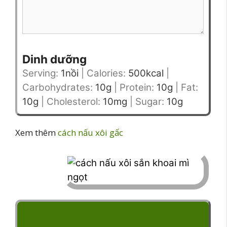
Dinh dưỡng
Serving:
1
nồi
|
Calories:
500
kcal
|
Carbohydrates:
10
g
|
Protein:
10
g
|
Fat:
10
g
|
Cholesterol:
10
mg
|
Sugar:
10
g
Xem thêm
cách nấu xôi gấc