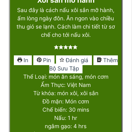
Xôi sắn mỡ hành
Sau đây là cách nấu xôi sắn mỡ hành,
ấm lòng ngày đôn. Ăn ngon vào chiều
thu gió se lạnh. Cách làm chi tiết từ sơ
chế cho tới nấu xôi.
In
Pin
Đánh giá
Thêm
Bộ Sưu Tập
Thể Loại:
món ăn sáng, món cơm
Ẩm Thực:
Việt Nam
Từ khóa:
món xôi, xôi sắn
Đồ mặn:
Món cơm
minutes
Chế biến:
30
mins
hour
Nấu:
1
hr
hours
ngâm gạo:
4
hrs