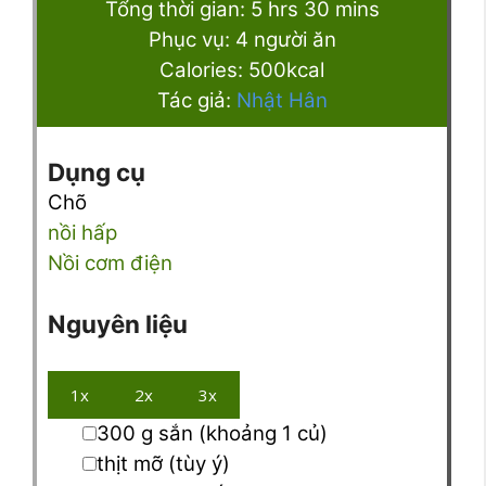
hours
minutes
Tổng thời gian:
5
hrs
30
mins
Phục vụ:
4
người ăn
Calories:
500
kcal
Tác giả:
Nhật Hân
Dụng cụ
Chõ
nồi hấp
Nồi cơm điện
Nguyên liệu
1x
2x
3x
▢
300
g
sắn
(khoảng 1 củ)
▢
thịt mỡ
(tùy ý)