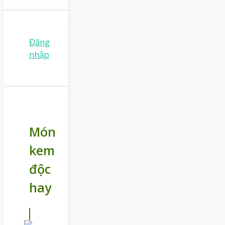
Đăng
nhập
Món
kem
độc
hay