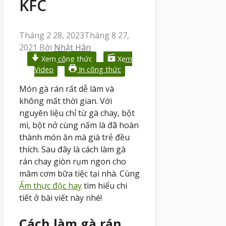
KFC
Tháng 2 28, 2023
Tháng 8 27,
2021
Bởi
Nhật Hân
Xem công thức
Xem
Video
In công thức
Món gà rán rất dễ làm và
không mất thời gian. Với
nguyên liệu chỉ từ gà chay, bột
mì, bột nở cùng nấm là đã hoàn
thành món ăn mà già trẻ đều
thích. Sau đây là cách làm gà
rán chay giòn rụm ngon cho
mâm cơm bữa tiệc tại nhà. Cùng
Ẩm thực độc hay
tìm hiểu chi
tiết ở bài viết này nhé!
Cách làm gà rán