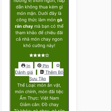
hương vị thơm ngon, hấp
dẫn không thua kém gì
món mặn. Dưới đây là
công thức làm món
gà
rán chay
mà bạn có thể
tham khảo để chiêu đãi
cả nhà món chay ngon
khó cưỡng này!
In
Pin
Đánh giá
Thêm Bộ
Sưu Tập
Thể Loại:
món ăn vặt,
món chính, món đãi tiệc
Ẩm Thực:
Việt Nam
Giảm cân:
Đồ chay
Từ khóa:
gà chay, gà rán