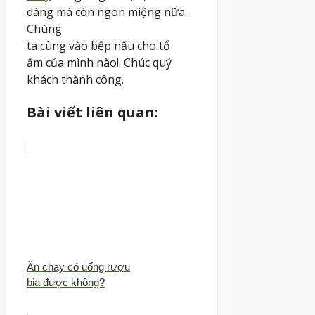
dàng
mà
còn
ngon
miệng
nữa.
C
húng
ta
cùng
vào
bếp
nấu
cho
tổ
ấm
của
mình nào!. Chúc
quý
khách
thành công
.
Bài viết liên quan:
Ăn chay có uống rượu
bia được không?