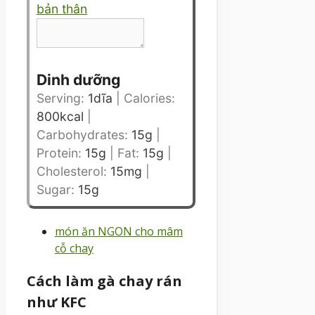
bản thân
Dinh dưỡng
Serving:
1
dĩa
|
Calories:
800
kcal
|
Carbohydrates:
15
g
|
Protein:
15
g
|
Fat:
15
g
|
Cholesterol:
15
mg
|
Sugar:
15
g
món ăn NGON cho mâm
cỗ chay
Cách làm gà chay rán
như KFC