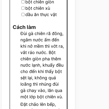
▢
bột chiên giòn
▢
bột chiên xù
▢
dầu ăn thực vật
Cách làm
Đùi gà chiên rã đông,
ngâm nước ấm đến
khi nở mềm thì vớt ra,
vắt ráo nước. Bột
chiên giòn pha thêm
nước lạnh, khuấy đều
cho đến khi thấy bột
sệt lại, không quá
loãng thì nhúng đùi
gà chay vào, lăn qua
một lớp bột chiên xù.
Đặt chảo lên bếp,