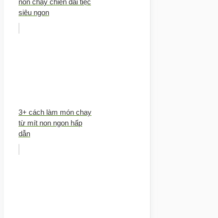
non chay chiên đãi tiệc
siêu ngon
3+ cách làm món chay
từ mít non ngon hấp
dẫn