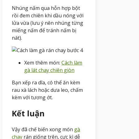
Nhúng nấm qua hỗn hợp bột
rồi đem chiên khi dầu nóng với
lửa vừa (lưu ý nên nhúng từng
miếng nấm để tránh nấm bị
nát).
Xem thêm món:
Cách làm
gà lát chay chiên giòn
Bạn xếp ra dĩa, có thể ăn kèm
rau xà lách hoặc dưa leo, chấm
kèm với tương ớt.
Kết luận
Vậy
đã
chế biến xong
món
gà
chay
rán
giống trên
,
cực kì
dễ