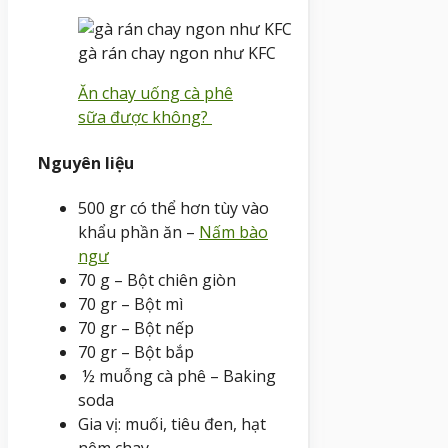
gà rán chay ngon như KFC
Ăn chay uống cà phê
sữa được không?
Nguyên liệu
500 gr có thể hơn tùy vào
khẩu phần ăn –
Nấm bào
ngư
70 g – Bột chiên giòn
70 gr – Bột mì
70 gr – Bột nếp
70 gr – Bột bắp
½ muỗng cà phê – Baking
soda
Gia vị: muối, tiêu đen, hạt
nêm chay