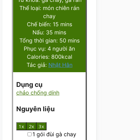
Thể loại:
món chiên rán
chay
minutes
Chế biến:
15
mins
minutes
Nấu:
35
mins
minutes
Tổng thời gian:
50
mins
Phục vụ:
4
người ăn
Calories:
800
kcal
Tác giả:
Nhật Hân
Dụng cụ
chảo chống dính
Nguyên liệu
1x
2x
3x
▢
1
gói
đùi gà chay