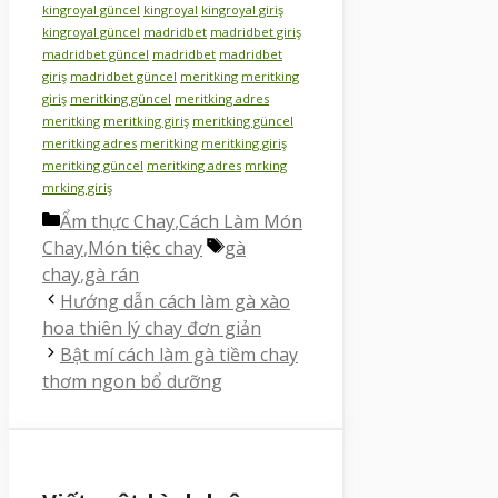
kingroyal güncel
kingroyal
kingroyal giriş
kingroyal güncel
madridbet
madridbet giriş
madridbet güncel
madridbet
madridbet
giriş
madridbet güncel
meritking
meritking
giriş
meritking güncel
meritking adres
meritking
meritking giriş
meritking güncel
meritking adres
meritking
meritking giriş
meritking güncel
meritking adres
mrking
mrking giriş
Danh
Ẩm thực Chay
,
Cách Làm Món
mục
Thẻ
Chay
,
Món tiệc chay
gà
chay
,
gà rán
Hướng dẫn cách làm gà xào
hoa thiên lý chay đơn giản
Bật mí cách làm gà tiềm chay
thơm ngon bổ dưỡng