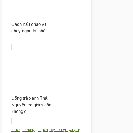
Cách nấu cháo vịt
chay ngon tại nhà
Uống trà xanh Thái
Nguyên có giảm cân
không?
mrking
mrking giriş
kingroyal
kingroyal giriş